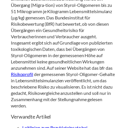
Übergang (Migra-tion) von Styrol-Oligomeren bis zu
51 Mikrogramm je Kilogramm Lebensmittelsimulanz
(μg/kg) gemessen. Das Bundesinstitut für
Risikobewertung (BfR) hat bewertet, ob von diesen
Übergängen ein Gesundheitsrisiko für
Verbraucherinnen und Verbraucher ausgeht.
Insgesamt ergibt sich auf Grundlage von publizierten
toxikologischen Daten, dass bei Übergängen von
Styrol-Oligomeren in der gemessenen Höhe auf
Lebensmittel keine gesundheitlichen Wirkungen
anzunehmen sind. Auf seiner Website hat das bfr das
Risikoprofil
der gemessenen Styrol-Oligomer-Gehalte
in Lebensmittelsimulanzien veröffentlicht, um das
beschriebene Risiko zu visualisieren. Es ist nicht dazu
gedacht, Risikovergleiche anzustellen und soll nur in
Zusammenhang mit der Stellungnahme gelesen
werden.
Verwandte Artikel
Leitlinien zum Rezyklateinsatz bei