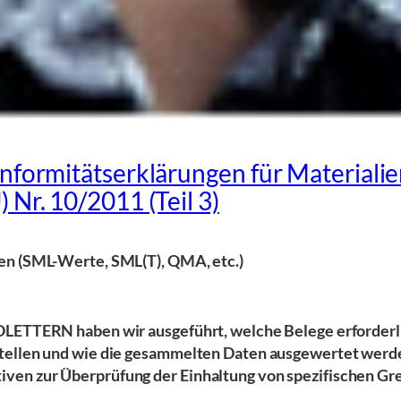
onformitätserklärungen für Material
 Nr. 10/2011 (Teil 3)
ten (SML-Werte, SML(T), QMA, etc.)
NOLETTERN haben wir ausgeführt, welche Belege erforderl
tellen und wie die gesammelten Daten ausgewertet werden
ven zur Überprüfung der Einhaltung von spezifischen Gr