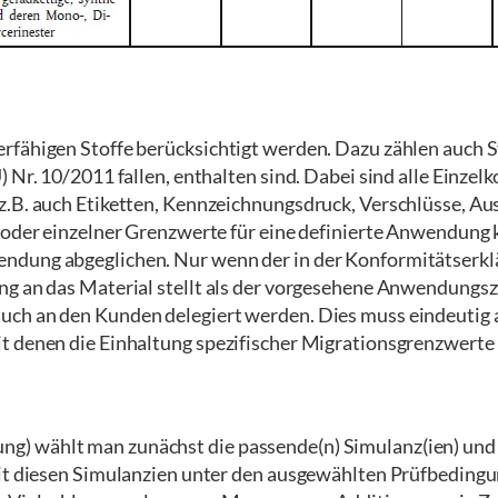
rfähigen Stoffe berücksichtigt werden. Dazu zählen auch St
) Nr. 10/2011 fallen, enthalten sind. Dabei sind alle Einz
.B. auch Etiketten, Kennzeichnungsdruck, Verschlüsse, Ausg
 oder einzelner Grenzwerte für eine definierte Anwendung k
endung abgeglichen. Nur wenn der in der Konformitätser
ng an das Material stellt als der vorgesehene Anwendungsz
uch an den Kunden delegiert werden. Dies muss eindeutig 
it denen die Einhaltung spezifischer Migrationsgrenzwerte
) wählt man zunächst die passende(n) Simulanz(ien) und P
mit diesen Simulanzien unter den ausgewählten Prüfbeding