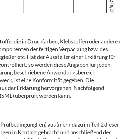
offe, die in Druckfarben, Klebstoffen oder anderen
elkomponenten der fertigen Verpackung bzw. des
ießer etc. Hat der Aussteller einer Erklärung für
ontrolliert, so werden diese Angaben für jeden
klärung beschriebene Anwendungsbereich
weck, ist eine Konformität gegeben. Die
aus der Erklärung hervorgehen. Nachfolgend
 (SML) überprüft werden kann.
rüfbedingung(-en) aus (mehr dazu im Teil 2 dieser
ungen in Kontakt gebracht und anschließend der