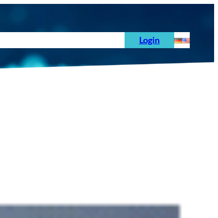
hoden
News
Auftrag
Prüfnormen
Login