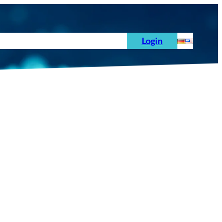
hoden
News
Auftrag
Prüfnormen
Login