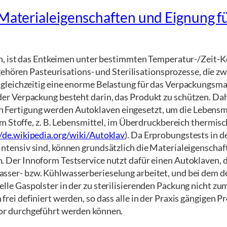
 Materialeigenschaften und Eignung f
en, ist das Entkeimen unter bestimmten Temperatur-/Zeit-
gehören Pasteurisations- und Sterilisationsprozesse, die z
gleichzeitig eine enorme Belastung für das Verpackungsma
 Verpackung besteht darin, das Produkt zu schützen. Daher
len Fertigung werden Autoklaven eingesetzt, um die Lebensmit
m Stoffe, z. B. Lebensmittel, im Überdruckbereich thermisc
//de.wikipedia.org/wiki/Autoklav
).
Da Erprobungstests in d
intensiv sind, können grundsätzlich die Materialeigensch
. Der Innoform Testservice nutzt dafür einen Autoklaven, d
sser- bzw. Kühlwasserberieselung arbeitet, und bei dem d
elle Gaspolster in der zu sterilisierenden Packung nicht 
frei definiert werden, so dass alle in der Praxis gängigen 
or durchgeführt werden können.