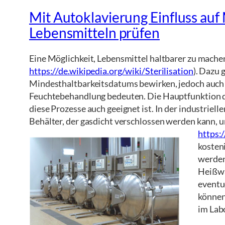
Mit Autoklavierung Einfluss auf
Lebensmitteln prüfen
Eine Möglichkeit, Lebensmittel haltbarer zu mach
https://de.wikipedia.org/wiki/Sterilisation
). Dazu 
Mindesthaltbarkeitsdatums bewirken, jedoch auch 
Feuchtebehandlung bedeuten. Die Hauptfunktion der
diese Prozesse auch geeignet ist. In der industriel
Behälter, der gasdicht verschlossen werden kann, u
https:
kosten
werden
Heißwa
eventu
können 
im Lab