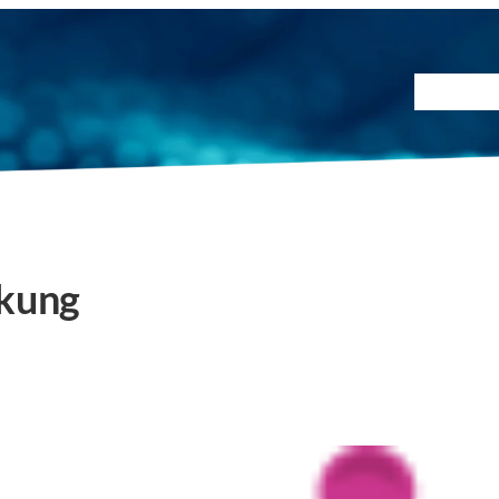
Prüfmet
rkung