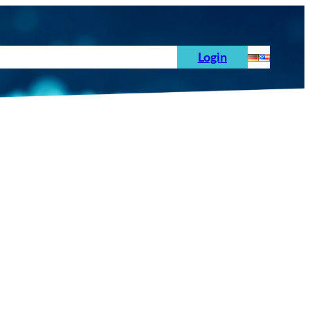
hoden
News
Auftrag
Prüfnormen
Login