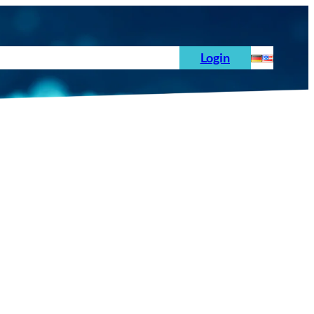
hoden
News
Auftrag
Prüfnormen
Login