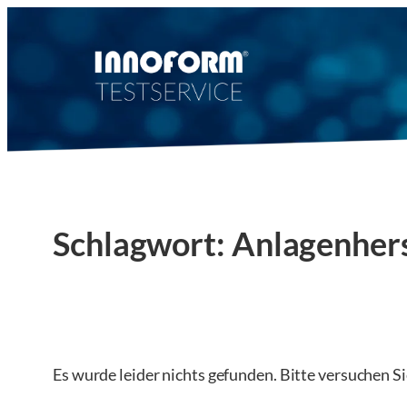
Zum
Inhalt
springen
Schlagwort:
Anlagenhers
Es wurde leider nichts gefunden. Bitte versuchen S