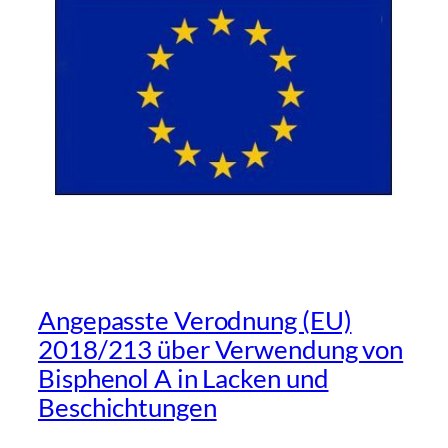
Angepasste Verodnung (EU)
2018/213 über Verwendung von
Bisphenol A in Lacken und
Beschichtungen