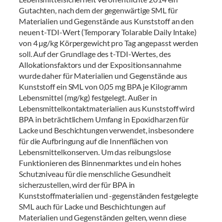
Gutachten, nach dem der gegenwärtige SML für
Materialien und Gegenstände aus Kunststoff an den
neuen t-TDI-Wert (Temporary Tolarable Daily Intake)
von 4 µg/kg Körpergewicht pro Tag angepasst werden
soll. Auf der Grundlage des t-TDI-Wertes, des
Allokationsfaktors und der Expositionsannahme
wurde daher für Materialien und Gegenstände aus
Kunststoff ein SML von 0,05 mg BPA je Kilogramm
Lebensmittel (mg/kg) festgelegt. Außer in
Lebensmittelkontaktmaterialien aus Kunststoff wird
BPA in beträchtlichem Umfang in Epoxidharzen für
Lacke und Beschichtungen verwendet, insbesondere
für die Aufbringung auf die Innenflächen von
Lebensmittelkonserven. Um das reibungslose
Funktionieren des Binnenmarktes und ein hohes
Schutzniveau für die menschliche Gesundheit
sicherzustellen, wird der für BPA in
Kunststoffmaterialien und -gegenständen festgelegte
SML auch für Lacke und Beschichtungen auf
Materialien und Gegenständen gelten, wenn diese