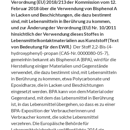
Verordnung (EU) 2018/213 der Kommission vom 12.
Februar 2018 über die Verwendung von Bisphenol A
in Lacken und Beschichtungen, die dazu bestimmt
sind, mit Lebensmitteln in Berührung zu kommen,
und zur Änderung der Verordnung (EU) Nr. 10/2011
hinsichtlich der Verwendung dieses Stoffes in
Lebensmittelkontaktmaterialien aus Kunststoff (Text
von Bedeutung für den EWR.)
Der Stoff 2,2-Bis-(4-
hydroxyphenyl)-propan (CAS-Nr. 0000080-05-7),
gemeinhin bekannt als Bisphenol A (BPA), wird für die
Herstellung einiger Materialien und Gegenstände
verwendet, die dazu bestimmt sind, mit Lebensmitteln
in Berührung zu kommen, etwa Polycarbonate und
Epoxidharze, die in Lacken und Beschichtungen
eingesetzt werden. BPA kann von dem Material oder
Gegenstand, mit dem das Lebensmittel in Berührung
ist, in das Lebensmittel übergehen, so dass es zu einer
BPA-Exposition der Verbraucherinnen und
Verbraucher kommt, die solche Lebensmittel
verzehren. Die Europäische Behörde für
Lebensmittelsicherheit veröffentlichte 2014 ein