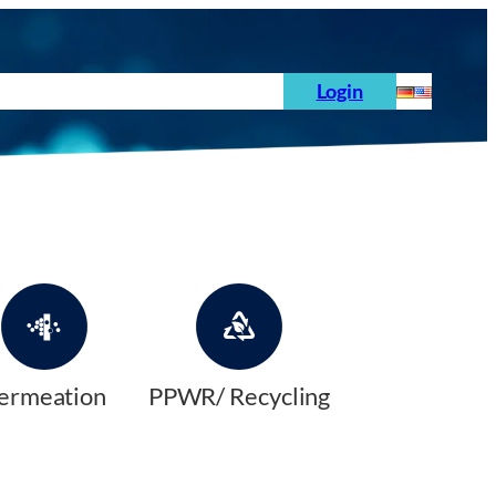
hoden
News
Auftrag
Prüfnormen
Login
ermeation
PPWR/ Recycling