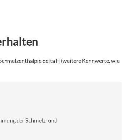
erhalten
Schmelzenthalpie delta H (weitere Kennwerte, wie
immung der Schmelz- und