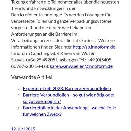
Tagung erfahren die Teilnehmer alles über die neuesten
Trends und Entwicklungen in der
Barrierefolientechnologie. Es werden Lösungen für
verbesserte Folien und ganze Verpackungssysteme
vorgestellt und die neuen wie bekannten
Anforderungen an die Barriere im
Verarbeitungsprozess detailliert diskutiert. Weitere
Informationen finden Sie unter
http://sp.innoform.de
Innoform Coaching GbR Karen van Wüllen
Stüvestraße 25 49205 Hasbergen Tel.: +49 (0)5405
80767-280 E-Mail:
karen.vanwuellen@innoform.de
Verwandte Artikel
Experten-Treff 2023: Barriere-Verbundfolien
Barriere-Verbundfolien – so gut wie nötig oder
so gut wie möglich?
Barrierefolien in der Anwendung – welche Folie
für welchen Zweck?
12. Juni 2015