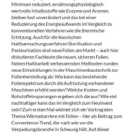
Minimum reduziert, ernährungsphysiologisch
wertvolle Inhaltsstoffe wie Enzyme und Aromen
bleiben fast unverändert und das bei einer
Reduzierung des Energieaufwands im Vergleich zu
konventionellen Verfahren wie die thermische
Erhitzung. Auch für die klassischen
Haltbarmachungsverfahren Sterilisation und
Pasteurisation sind neue Folien am Markt – auch hier
diskutieren Fachleute die neuen, sicheren Folien.
Neben Haltbarkeit verbessernden Methoden runden
neue Entwicklungen in der Maschinenbautechnik zur
Folienherstellung ab: Wie kann das bestehende
Folienspektrum durch die Aufrüstung vorhandener
Maschinen erhöht werden? Welche Kosten und
Rohstoffeinsparungen ergeben sich daraus? Wie viel
nachhaltiger kann das im Vergleich zum Neuinvest
sein? Zum ersten Mal widmet sich ein Vortrag dem
Thema Wärmebarriere mit Folien – hier als Beitrag zum
Convenience-Trend, der nach wie vor die
Verpackungsbranche in Schwung hält. Auf dieser