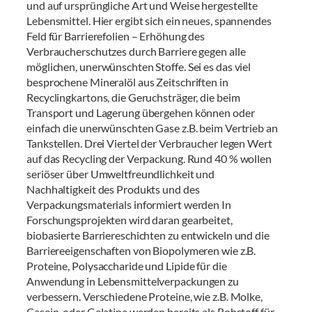
und auf ursprüngliche Art und Weise hergestellte
Lebensmittel. Hier ergibt sich ein neues, spannendes
Feld für Barrierefolien – Erhöhung des
Verbraucherschutzes durch Barriere gegen alle
möglichen, unerwünschten Stoffe. Sei es das viel
besprochene Mineralöl aus Zeitschriften in
Recyclingkartons, die Geruchsträger, die beim
Transport und Lagerung übergehen können oder
einfach die unerwünschten Gase z.B. beim Vertrieb an
Tankstellen. Drei Viertel der Verbraucher legen Wert
auf das Recycling der Verpackung. Rund 40 % wollen
seriöser über Umweltfreundlichkeit und
Nachhaltigkeit des Produkts und des
Verpackungsmaterials informiert werden In
Forschungsprojekten wird daran gearbeitet,
biobasierte Barriereschichten zu entwickeln und die
Barriereeigenschaften von Biopolymeren wie z.B.
Proteine, Polysaccharide und Lipide für die
Anwendung in Lebensmittelverpackungen zu
verbessern. Verschiedene Proteine, wie z.B. Molke,
Casein, oder Gelatine werden bereits als Rohstoff für