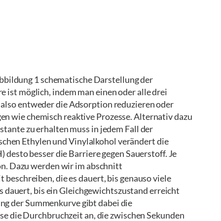
dung 1 schematische Darstellung der
e ist möglich, indem man einen oder alle drei
 also entweder die Adsorption reduzieren oder
en wie chemisch reaktive Prozesse. Alternativ dazu
tante zu erhalten muss in jedem Fall der
chen Ethylen und Vinylalkohol verändert die
 desto besser die Barriere gegen Sauerstoff. Je
ion. Dazu werden wir im abschnitt
 beschreiben, die es dauert, bis genauso viele
es dauert, bis ein Gleichgewichtszustand erreicht
ung der Summenkurve gibt dabei die
chse die Durchbruchzeit an, die zwischen Sekunden