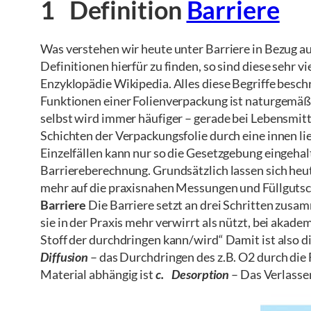
1 Definition
Barriere
Was verstehen wir heute unter Barriere in Bezug au
Definitionen hierfür zu finden, so sind diese sehr v
Enzyklopädie Wikipedia. Alles diese Begriffe beschr
Funktionen einer Folienverpackung ist naturgemäß 
selbst wird immer häufiger – gerade bei Lebensmit
Schichten der Verpackungsfolie durch eine innen li
Einzelfällen kann nur so die Gesetzgebung eingeha
Barriereberechnung. Grundsätzlich lassen sich heut
mehr auf die praxisnahen Messungen und Füllgutschu
Barriere
Die Barriere setzt an drei Schritten zusam
sie in der Praxis mehr verwirrt als nützt, bei aka
Stoff der durchdringen kann/wird“ Damit ist also d
Diffusion
– das Durchdringen des z.B. O2 durch die F
Material abhängig ist
c. Desorption
– Das Verlassen