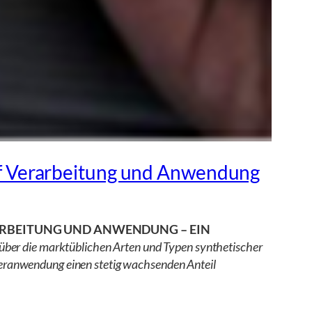
 auf Verarbeitung und Anwendung
ARBEITUNG UND ANWENDUNG – EIN
ie über die marktüblichen Arten und Typen synthetischer
hieranwendung einen stetig wachsenden Anteil