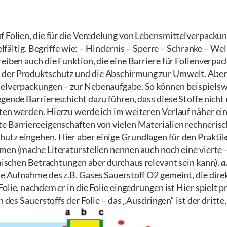
f Folien, die für die Veredelung von Lebensmittelverpacku
ielfältig. Begriffe wie: – Hindernis – Sperre – Schranke – We
eiben auch die Funktion, die eine Barriere für Folienverpa
der Produktschutz und die Abschirmung zur Umwelt. Aber a
telverpackungen – zur Nebenaufgabe. So können beispielsw
egende Barriereschicht dazu führen, dass diese Stoffe nich
lten werden. Hierzu werde ich im weiteren Verlauf näher e
e Barriereeigenschaften von vielen Materialien rechnerisc
tz eingehen. Hier aber einige Grundlagen für den Praktiker
men (mache Literaturstellen nennen auch noch eine vierte –
demischen Betrachtungen aber durchaus relevant sein kann).
a
ie Aufnahme des z.B. Gases Sauerstoff O2 gemeint, die direk
olie, nachdem er in die Folie eingedrungen ist Hier spielt p
 des Sauerstoffs der Folie – das „Ausdringen“ ist der dritte