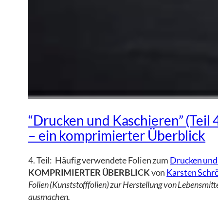
“Drucken und Kaschieren” (Teil 
– ein komprimierter Überblick
4. Teil: Häufig verwendete Folien zum
Drucken und
KOMPRIMIERTER ÜBERBLICK
von
Karsten Schr
Folien (Kunststofffolien) zur Herstellung von Lebensmit
ausmachen.