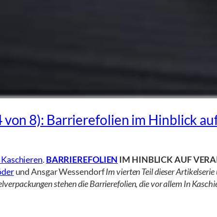
4 von 8): Barrierefolien im Hinblick
 Kaschieren
.
BARRIEREFOLIEN
IM HINBLICK AUF VER
öder
und Ansgar Wessendorf
Im vierten Teil dieser Artikelser
telverpackungen stehen die Barrierefolien, die vor allem In Kasc