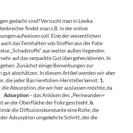
ngen gedacht sind? Versucht man in Lexika
llenbrecher findet man z.B. in der online
ckungen aufweisen soll. Eine der wesentlichen
uch das Fernhalten von Stoffen aus der Folie
eise „Schadstoffe“ aus weiter außen liegenden
t mehr auf das verpackte Gut übergehen können. In
ingehen. Zunächst einige Bemerkungen zur
h gut abschätzen. In diesem Artikel werden wir aber
, die jeder Barrierefolien-Hersteller kennt:
1.
 die Absorption, die wir hier auslassen möchte, da
. Adsorption
– das Anlösen des „Permeanden=
t an der Oberfläche der Folie geschieht.
b.
rimär die Diffusionskonstante eine Rolle, die
, der Adsorption umgekehrte Schritt, der die