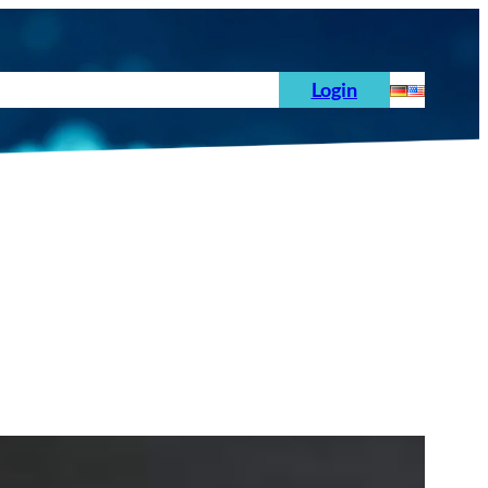
hoden
News
Auftrag
Prüfnormen
Login