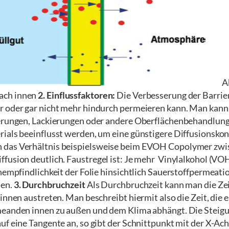
Abbil
ach innen
2. Einflussfaktoren:
Die Verbesserung der Barrier
r oder gar nicht mehr hindurch permeieren kann. Man kann
ierungen, Lackierungen oder andere Oberflächenbehandlung
ials beeinflusst werden, um eine günstigere Diffusionskons
 das Verhältnis beispielsweise beim EVOH Copolymer zwis
fusion deutlich. Faustregel ist: Je mehr Vinylalkohol (VOH)
unempfindlichkeit der Folie hinsichtlich Sauerstoffpermeat
men.
3. Durchbruchzeit
Als Durchbruchzeit kann man die Zeit
innen austreten. Man beschreibt hiermit also die Zeit, die 
rmeanden innen zu außen und dem Klima abhängt. Die Steig
uf eine Tangente an, so gibt der Schnittpunkt mit der X-A