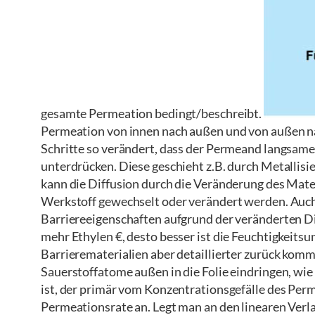
gesamte Permeation bedingt/beschreibt.
Permeation von innen nach außen und von außen n
Schritte so verändert, dass der Permeand langsame
unterdrücken. Diese geschieht z.B. durch Metallis
kann die Diffusion durch die Veränderung des Mater
Werkstoff gewechselt oder verändert werden. Auch
Barriereeigenschaften aufgrund der veränderten Dif
mehr Ethylen €, desto besser ist die Feuchtigkeits
Barrierematerialien aber detaillierter zurück kom
Sauerstoffatome außen in die Folie eindringen, wie 
ist, der primär vom Konzentrationsgefälle des Pe
Permeationsrate an. Legt man an den linearen Verla