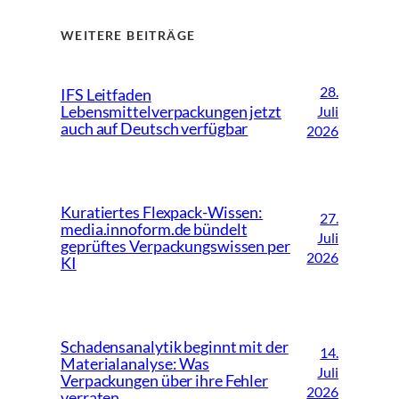
WEITERE BEITRÄGE
28.
IFS Leitfaden
Lebensmittelverpackungen jetzt
Juli
auch auf Deutsch verfügbar
2026
Kuratiertes Flexpack-Wissen:
27.
media.innoform.de bündelt
Juli
geprüftes Verpackungswissen per
2026
KI
Schadensanalytik beginnt mit der
14.
Materialanalyse: Was
Juli
Verpackungen über ihre Fehler
2026
verraten