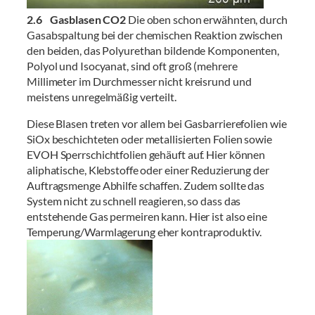
2.6 Gasblasen CO2
Die oben schon erwähnten, durch
Gasabspaltung bei der chemischen Reaktion zwischen
den beiden, das Polyurethan bildende Komponenten,
Polyol und Isocyanat, sind oft groß (mehrere
Millimeter im Durchmesser nicht kreisrund und
meistens unregelmäßig verteilt.
Diese Blasen treten vor allem bei Gasbarrierefolien wie
SiOx beschichteten oder metallisierten Folien sowie
EVOH Sperrschichtfolien gehäuft auf. Hier können
aliphatische, Klebstoffe oder einer Reduzierung der
Auftragsmenge Abhilfe schaffen. Zudem sollte das
System nicht zu schnell reagieren, so dass das
entstehende Gas permeiren kann. Hier ist also eine
Temperung/Warmlagerung eher kontraproduktiv.