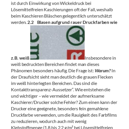
ist durch Einwirkung von Wickeldruck bei
Lösemittelfreien Kaschierungen oft der Fall, weshalb
beim Kaschieren Bläschen gelegentlich unterschätzt
werden.
2.2 Blasen aufgrund rauer Druckfarben wie
z.B. weiß
Insbesondere in
weiß bedruckten Bereichen findet man dieses
Phänomen besonders häufig. Die Frage ist:
Warum?
In
der Draufsicht sieht man deutlich die grauen Flecken
im weiß hinterlegten Bereichen. Das sind die
Kontakttransparenz-Aussetzer“. Wie entstehen die
und wichtiger – wie vermeidet der aufmerksame
Kaschierer/Drucker solche Fehler? Zum einen kann der
Drucker eine geeignete, besonders fein gemahlene
Druckfarbe verwenden, um die Rauigkeit des Farbfilms
zu reduzieren, wodurch auch mit wenig
Klebstoffmenge (1,8 bis 2,2 g/m² bei Lösemittelfreien