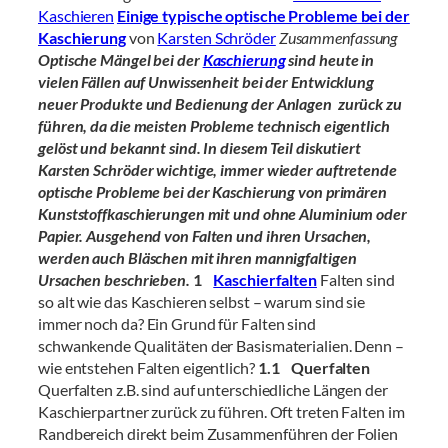
Kaschieren
Einige typische optische Probleme bei der
Kaschierung
von
Karsten Schröder
Zusammenfassung
Optische Mängel bei der
Kaschierung
sind heute in
vielen Fällen auf Unwissenheit bei der Entwicklung
neuer Produkte und Bedienung der Anlagen zurück zu
führen, da die meisten Probleme technisch eigentlich
gelöst und bekannt sind. In diesem Teil diskutiert
Karsten Schröder wichtige, immer wieder auftretende
optische Probleme bei der Kaschierung von primären
Kunststoffkaschierungen mit und ohne Aluminium oder
Papier.
Ausgehend von Falten und ihren Ursachen,
werden auch Bläschen mit ihren mannigfaltigen
Ursachen beschrieben.
1
Kaschierfalten
Falten sind
so alt wie das Kaschieren selbst – warum sind sie
immer noch da? Ein Grund für Falten sind
schwankende Qualitäten der Basismaterialien. Denn –
wie entstehen Falten eigentlich?
1.1 Querfalten
Querfalten z.B. sind auf unterschiedliche Längen der
Kaschierpartner zurück zu führen. Oft treten Falten im
Randbereich direkt beim Zusammenführen der Folien