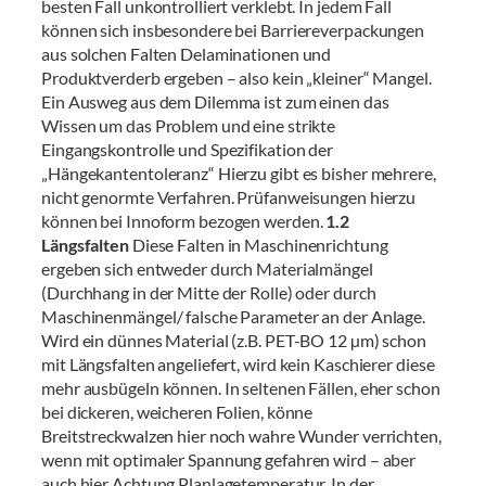
besten Fall unkontrolliert verklebt. In jedem Fall
können sich insbesondere bei Barriereverpackungen
aus solchen Falten Delaminationen und
Produktverderb ergeben – also kein „kleiner“ Mangel.
Ein Ausweg aus dem Dilemma ist zum einen das
Wissen um das Problem und eine strikte
Eingangskontrolle und Spezifikation der
„Hängekantentoleranz“ Hierzu gibt es bisher mehrere,
nicht genormte Verfahren. Prüfanweisungen hierzu
können bei Innoform bezogen werden.
1.2
Längsfalten
Diese Falten in Maschinenrichtung
ergeben sich entweder durch Materialmängel
(Durchhang in der Mitte der Rolle) oder durch
Maschinenmängel/ falsche Parameter an der Anlage.
Wird ein dünnes Material (z.B. PET-BO 12 µm) schon
mit Längsfalten angeliefert, wird kein Kaschierer diese
mehr ausbügeln können. In seltenen Fällen, eher schon
bei dickeren, weicheren Folien, könne
Breitstreckwalzen hier noch wahre Wunder verrichten,
wenn mit optimaler Spannung gefahren wird – aber
auch hier Achtung Planlagetemperatur. In der