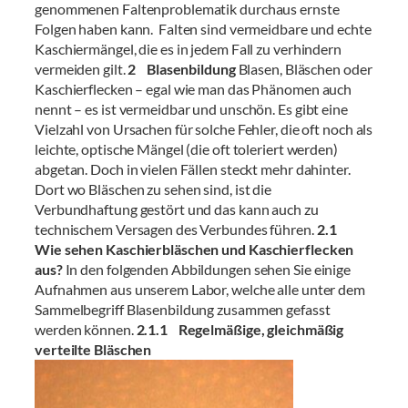
genommenen Faltenproblematik durchaus ernste
Folgen haben kann. Falten sind vermeidbare und echte
Kaschiermängel, die es in jedem Fall zu verhindern
vermeiden gilt.
2 Blasenbildung
Blasen, Bläschen oder
Kaschierflecken – egal wie man das Phänomen auch
nennt – es ist vermeidbar und unschön. Es gibt eine
Vielzahl von Ursachen für solche Fehler, die oft noch als
leichte, optische Mängel (die oft toleriert werden)
abgetan. Doch in vielen Fällen steckt mehr dahinter.
Dort wo Bläschen zu sehen sind, ist die
Verbundhaftung gestört und das kann auch zu
technischem Versagen des Verbundes führen.
2.1
Wie sehen Kaschierbläschen und Kaschierflecken
aus?
In den folgenden Abbildungen sehen Sie einige
Aufnahmen aus unserem Labor, welche alle unter dem
Sammelbegriff Blasenbildung zusammen gefasst
werden können.
2.1.1 Regelmäßige, gleichmäßig
verteilte Bläschen