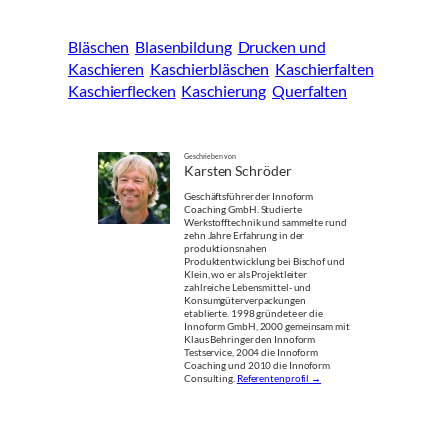
Bläschen
Blasenbildung
Drucken und
Kaschieren
Kaschierbläschen
Kaschierfalten
Kaschierflecken
Kaschierung
Querfalten
Geschrieben von
Karsten Schröder
Geschäftsführer der Innoform
Coaching GmbH. Studierte
Werkstofftechnik und sammelte rund
zehn Jahre Erfahrung in der
produktionsnahen
Produktentwicklung bei Bischof und
Klein, wo er als Projektleiter
zahlreiche Lebensmittel- und
Konsumgüterverpackungen
etablierte. 1998 gründete er die
Innoform GmbH, 2000 gemeinsam mit
Klaus Behringer den Innoform
Testservice, 2004 die Innoform
Coaching und 2010 die Innoform
Consulting.
Referentenprofil →