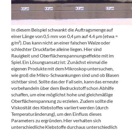
In diesem Beispiel schwankt die Auftragsmenge auf
einer Länge von 0,5 mm von 0,4 µm auf 4.4 µm (etwa =
g/m²). Das kann nicht an einer falschen Walze oder
schlechter Druckfarbe alleine liegen. Hier sind
Rauigkeit und Oberflächenspannungseffekte mit im
Spiel. Ein Lösungsansatz ist: Zunächst einmal die
eigenen Produkte mit dem Mikroskop untersuchen,
wie groß die Mikro-Schwankungen sind und ob Blasen
sichtbar sind. Sollte das der Fall sein, kann das erneute
vorbehandeln über dem Bedruckstoff schon Abhilfe
schaffen, um eine möglichst hohe und gleichmäßige
Oberflächenspannung zu erzielen. Zudem sollte die
Viskosität des Klebstoffes variiert werden (durch
Temperaturänderung), um den Einfluss dieses
Parameters zu ergründen. Hier verhalten sich
unterschiedliche Klebstoffe durchaus unterschiedlich