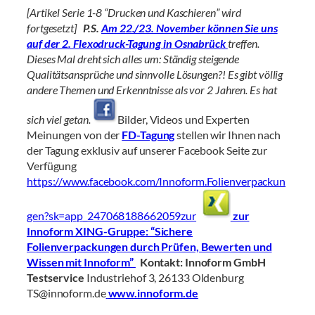
[Artikel Serie 1-8 “Drucken und Kaschieren” wird
fortgesetzt]
P.S.
Am 22./23. November können Sie uns
auf der 2. Flexodruck-Tagung in Osnabrück
treffen.
Dieses Mal dreht sich alles um: Ständig steigende
Qualitätsansprüche und sinnvolle Lösungen?!
Es gibt völlig
andere Themen und Erkenntnisse als vor 2 Jahren. Es hat
sich viel getan.
Bilder, Videos und Experten
Meinungen von der
FD-Tagung
stellen wir Ihnen nach
der Tagung exklusiv auf unserer Facebook Seite zur
Verfügung
https://www.facebook.com/Innoform.Folienverpackun
gen?sk=app_247068188662059zur
zur
Innoform XING-Gruppe: “Sichere
Folienverpackungen durch Prüfen, Bewerten und
Wissen mit Innoform”
Kontakt:
Innoform GmbH
Testservice
Industriehof 3, 26133 Oldenburg
TS@innoform.de
www.innoform.de