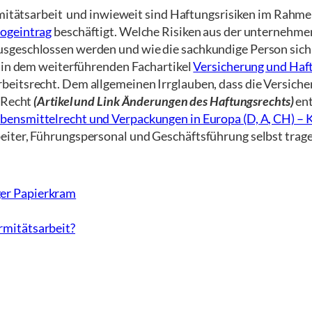
rmitätsarbeit und inwieweit sind Haftungsrisiken im Rahme
logeintrag
beschäftigt. Welche Risiken aus der unternehmer
sgeschlossen werden und wie die sachkundige Person sich
s in dem weiterführenden Fachartikel
Versicherung und Haf
itsrecht. Dem allgemeinen Irrglauben, dass die Versichere
s Recht
(Artikel und Link Änderungen des Haftungsrechts)
en
bensmittelrecht und Verpackungen in Europa (D, A, CH) – K
eiter, Führungspersonal und Geschäftsführung selbst trage
ger Papierkram
ormitätsarbeit?