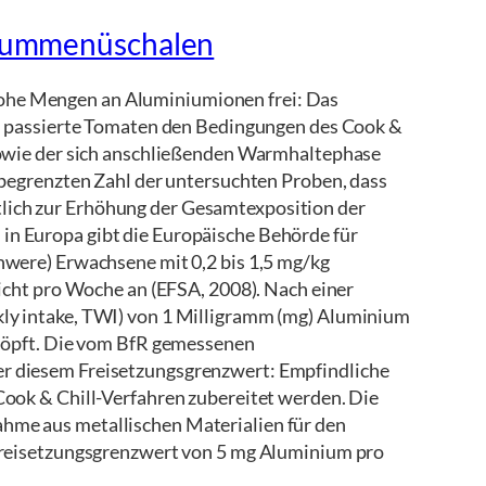
niummenüschalen
ohe Mengen an Aluminiumionen frei: Das
nd passierte Tomaten den Bedingungen des Cook &
sowie der sich anschließenden Warmhaltephase
 begrenzten Zahl der untersuchten Proben, dass
ich zur Erhöhung der Gesamtexposition der
n Europa gibt die Europäische Behörde für
hwere) Erwachsene mit 0,2 bis 1,5 mg/kg
icht pro Woche an (EFSA, 2008). Nach einer
ly intake, TWI) von 1 Milligramm (mg) Aluminium
chöpft. Die vom BfR gemessenen
r diesem Freisetzungsgrenzwert: Empfindliche
ook & Chill-Verfahren zubereitet werden. Die
hme aus metallischen Materialien für den
Freisetzungsgrenzwert von 5 mg Aluminium pro
.