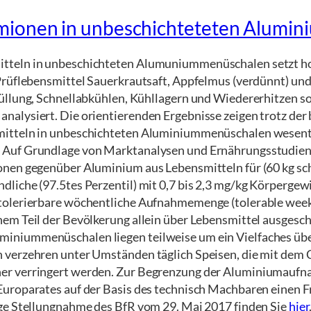
mionen in unbeschichteteten Alumi
itteln in unbeschichteten Alumuniummenüschalen setzt h
 Prüflebensmittel Sauerkrautsaft, Appfelmus (verdünnt) u
füllung, Schnellabkühlen, Kühllagern und Wiedererhitzen 
alysiert. Die orientierenden Ergebnisse zeigen trotz der
mitteln in unbeschichteten Aluminiummenüschalen wesentl
Auf Grundlage von Marktanalysen und Ernährungsstudien i
onen gegenüber Aluminium aus Lebensmitteln für (60 kg sc
liche (97.5tes Perzentil) mit 0,7 bis 2,3 mg/kg Körpergew
tolerierbare wöchentliche Aufnahmemenge (tolerable week
nem Teil der Bevölkerung allein über Lebensmittel ausges
iniummenüschalen liegen teilweise um ein Vielfaches übe
 verzehren unter Umständen täglich Speisen, die mit dem C
er verringert werden. Zur Begrenzung der Aluminiumaufna
Europarates auf der Basis des technisch Machbaren einen 
ige Stellungnahme des BfR vom 29. Mai 2017 finden Sie
hier