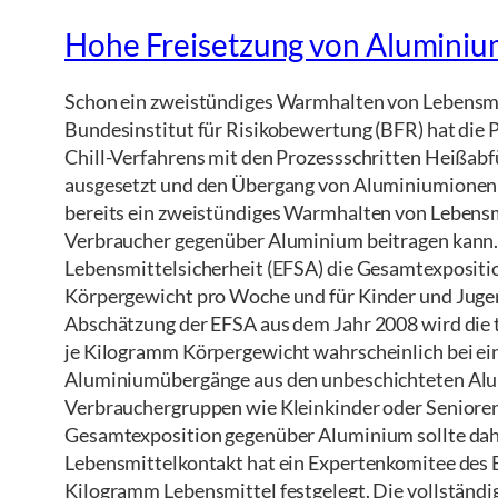
Hohe Freisetzung von Aluminiu
Schon ein zweistündiges Warmhalten von Lebensm
Bundesinstitut für Risikobewertung (BFR) hat die
Chill-Verfahrens mit den Prozessschritten Heißab
ausgesetzt und den Übergang von Aluminiumionen an
bereits ein zweistündiges Warmhalten von Lebens
Verbraucher gegenüber Aluminium beitragen kann. 
Lebensmittelsicherheit (EFSA) die Gesamtexpositi
Körpergewicht pro Woche und für Kinder und Jugend
Abschätzung der EFSA aus dem Jahr 2008 wird die 
je Kilogramm Körpergewicht wahrscheinlich bei ei
Aluminiumübergänge aus den unbeschichteten Alum
Verbrauchergruppen wie Kleinkinder oder Senioren
Gesamtexposition gegenüber Aluminium sollte dah
Lebensmittelkontakt hat ein Expertenkomitee des 
Kilogramm Lebensmittel festgelegt. Die vollständ