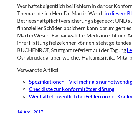
Wer haftet eigentlich bei Fehlern in der der Konfo
Thema hat sich Herr Dr. Martin Wesch
in diesem B
Betriebshaftpflichtversicherung abgedeckt UND au
finanzieller Schäden absichern kann, darum geht e
Martin Wesch, Fachanwalt für Medizinrecht und Arbe
ihrer Haftung freizeichnen können, steht geltende
BUCHENROT, Stuttgart referiert auf der Tagung
Le
Osnabrück darüber, welches Haftungsrisiko Mitarb
Verwandte Artikel
Spezifikationen – Viel mehr als nur notwendi
Checkliste zur Konformitätserklärung
Wer haftet eigentlich bei Fehlern in der Konf
14. April 2017