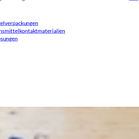
ttelverpackungen
nsmittelkontaktmaterialien
ösungen