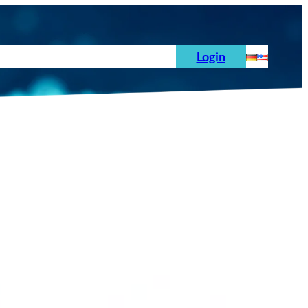
hoden
News
Auftrag
Prüfnormen
Login