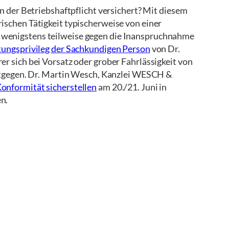
n der Betriebshaftpflicht versichert? Mit diesem
ischen Tätigkeit typischerweise von einer
 wenigstens teilweise gegen die Inanspruchnahme
tungsprivileg der Sachkundigen Person
von Dr.
r sich bei Vorsatz oder grober Fahrlässigkeit von
tgegen. Dr. Martin Wesch, Kanzlei WESCH &
onformität sicherstellen
am 20./21. Juni in
n.