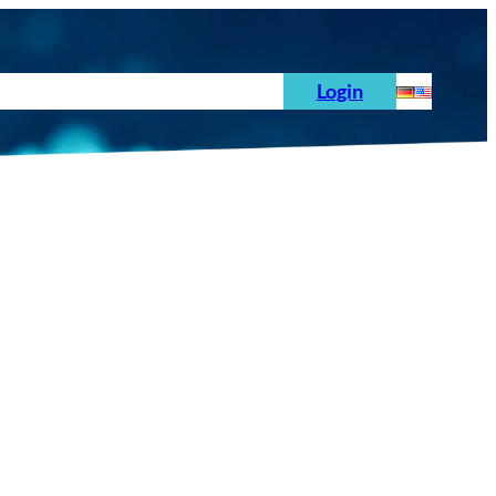
hoden
News
Auftrag
Prüfnormen
Login