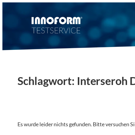
Zum
Inhalt
springen
Schlagwort:
Interseroh 
Es wurde leider nichts gefunden. Bitte versuchen S